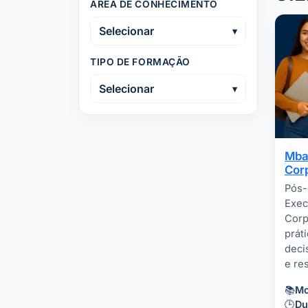
ÁREA DE CONHECIMENTO
Selecionar
TIPO DE FORMAÇÃO
Selecionar
Mba
Cor
Pós-
Exec
Corp
prát
deci
e re
📚
Mo
🕒
Du