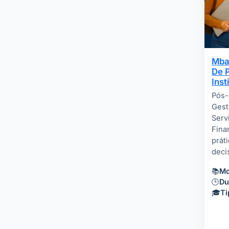
Mba
De 
Inst
Pós-
Gest
Serv
Fina
prát
dec
📚
Mo
🕒
Du
🎓
Ti