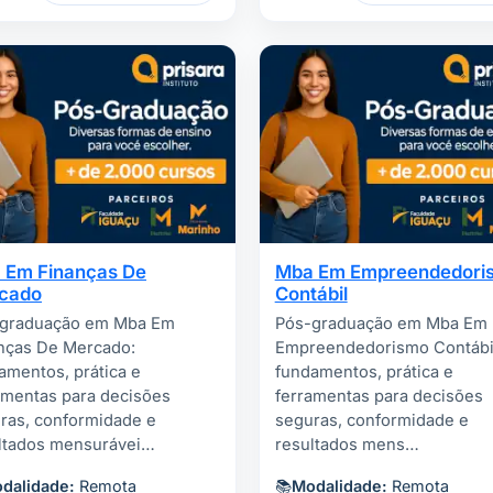
 Em Finanças De
Mba Em Empreendedori
cado
Contábil
graduação em Mba Em
Pós-graduação em Mba Em
nças De Mercado:
Empreendedorismo Contábi
amentos, prática e
fundamentos, prática e
amentas para decisões
ferramentas para decisões
ras, conformidade e
seguras, conformidade e
ltados mensurávei…
resultados mens…
dalidade:
Remota
📚
Modalidade:
Remota