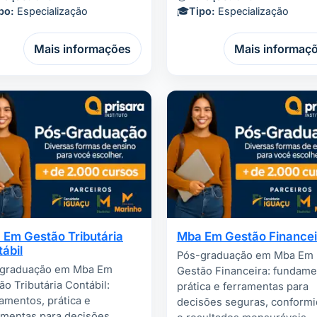
po:
Especialização
🎓
Tipo:
Especialização
Mais informações
Mais informaç
 Em Gestão Tributária
Mba Em Gestão Financei
ábil
Pós-graduação em Mba Em
graduação em Mba Em
Gestão Financeira: fundame
ão Tributária Contábil:
prática e ferramentas para
amentos, prática e
decisões seguras, conform
amentas para decisões