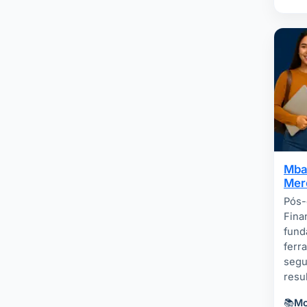
Mba
Mer
Pós-
Fina
fund
ferr
segu
resu
📚
Mo