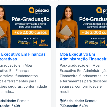
 Executivo Em Finanças
Mba Executivo Em
porativas
Administração Financeir
graduação em Mba
Pós-graduação em Mba
utivo Em Finanças
Executivo Em Administraçã
orativas: fundamentos,
Financeira: fundamentos, pr
ica e ferramentas para
e ferramentas para decisõe
sões seguras, conformidade
seguras, conformidade e
sultado…
result…
dalidade:
Remota
📚
Modalidade:
Remota
ração:
640h
🕒
Duração:
640h