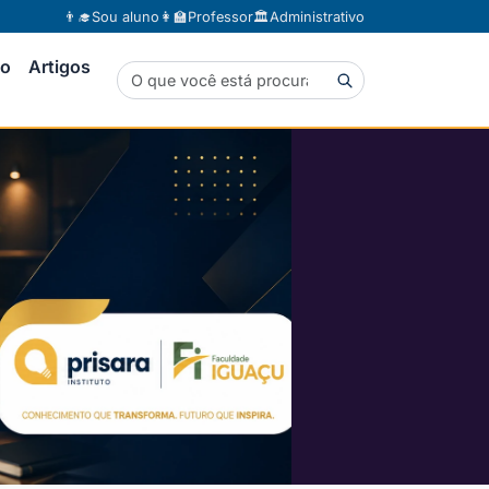
👨‍🎓
Sou aluno
👩‍🏫
Professor
🏛️
Administrativo
to
Artigos