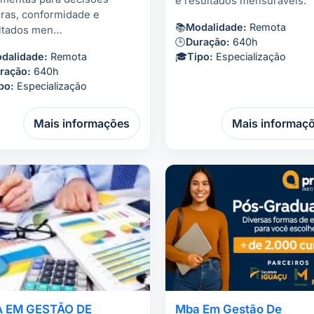
e resultados mensuráveis.
ras, conformidade e
📚
Modalidade:
Remota
ltados men…
🕒
Duração:
640h
dalidade:
Remota
🎓
Tipo:
Especialização
ração:
640h
po:
Especialização
Mais informações
Mais informaç
 EM GESTÃO DE
Mba Em Gestão De