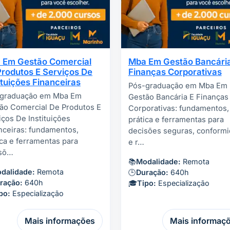
 Em Gestão Comercial
Mba Em Gestão Bancária
Produtos E Serviços De
Finanças Corporativas
ituições Financeiras
Pós-graduação em Mba Em
graduação em Mba Em
Gestão Bancária E Finanças
ão Comercial De Produtos E
Corporativas: fundamentos,
iços De Instituições
prática e ferramentas para
nceiras: fundamentos,
decisões seguras, conform
ica e ferramentas para
e r…
isõ…
📚
Modalidade:
Remota
dalidade:
Remota
🕒
Duração:
640h
ração:
640h
🎓
Tipo:
Especialização
po:
Especialização
Mais informações
Mais informaç