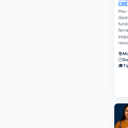
CRÉ
Pós-
Gest
fund
ferr
segu
resu
📚
Mo
🕒
Du
🎓
Ti