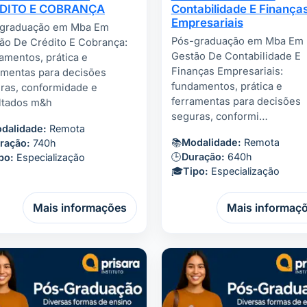
DITO E COBRANÇA
Contabilidade E Finança
Empresariais
graduação em Mba Em
Pós-graduação em Mba Em
ão De Crédito E Cobrança:
Gestão De Contabilidade E
amentos, prática e
Finanças Empresariais:
amentas para decisões
fundamentos, prática e
ras, conformidade e
ferramentas para decisões
ltados m&h
seguras, conformi…
dalidade:
Remota
📚
Modalidade:
Remota
ração:
740h
🕒
Duração:
640h
po:
Especialização
🎓
Tipo:
Especialização
Mais informações
Mais informaç