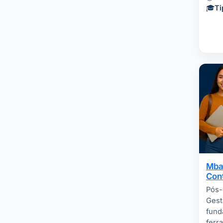
🎓
Ti
Mba
Cont
Pós-
Gest
fund
ferr