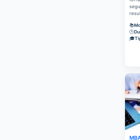
segu
resu
📚
Mo
🕒
Du
🎓
Ti
MBA