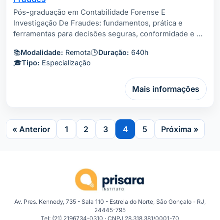
Pós-graduação em Contabilidade Forense E
Investigação De Fraudes: fundamentos, prática e
ferramentas para decisões seguras, conformidade e …
📚
Modalidade:
Remota
🕒
Duração:
640h
🎓
Tipo:
Especialização
Mais informações
« Anterior
1
2
3
4
5
Próxima »
Av. Pres. Kennedy, 735 - Sala 110 - Estrela do Norte, São Gonçalo - RJ,
24445-795
Tel: (21) 2196734-0310 · CNPJ 28.318.381/0001-70