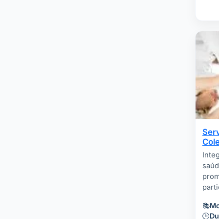
Ser
Cole
Inte
saúde
prom
parti
📚
Mo
🕒
Du