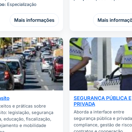
po:
Especialização
Mais informações
Mais informaç
sito
SEGURANÇA PÚBLICA E
PRIVADA
eitos e práticas sobre
Aborda a interface entre
sito: legislação, segurança
segurança pública e privada
a, educação, fiscalização,
compliance, gestão de risco
ejamento e mobilidade
contratos e cooperação