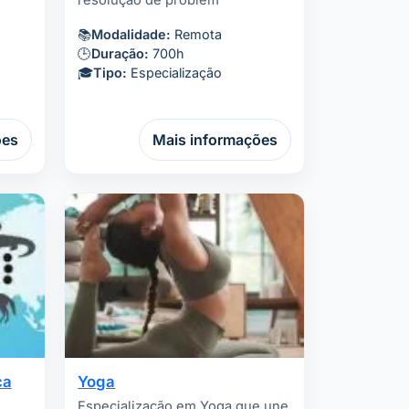
resolução de problem
📚
Modalidade:
Remota
🕒
Duração:
700h
🎓
Tipo:
Especialização
ões
Mais informações
ca
Yoga
Especialização em Yoga que une