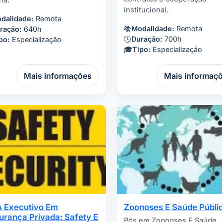
na.
institucional.
dalidade:
Remota
📚
Modalidade:
Remota
ração:
640h
🕒
Duração:
700h
po:
Especialização
🎓
Tipo:
Especialização
Mais informações
Mais informaç
 Executivo Em
Zoonoses E Saúde Públi
urança Privada: Safety E
Pós em Zoonoses E Saúde