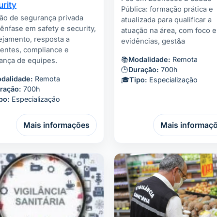
rity
Pública: formação prática e
ão de segurança privada
atualizada para qualificar a
ênfase em safety e security,
atuação na área, com foco 
ejamento, resposta a
evidências, gest&a
dentes, compliance e
📚
Modalidade:
Remota
rança de equipes.
🕒
Duração:
700h
dalidade:
Remota
🎓
Tipo:
Especialização
ração:
700h
po:
Especialização
Mais informações
Mais informaç