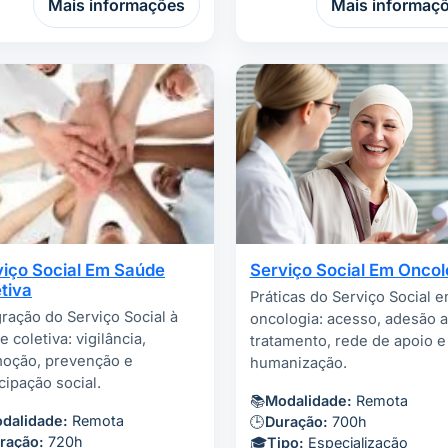
Mais informações
Mais informaç
viço Social Em Saúde
Serviço Social Em Oncol
tiva
Práticas do Serviço Social 
gração do Serviço Social à
oncologia: acesso, adesão 
 coletiva: vigilância,
tratamento, rede de apoio e
oção, prevenção e
humanização.
cipação social.
📚
Modalidade:
Remota
dalidade:
Remota
🕒
Duração:
700h
ração:
720h
🎓
Tipo:
Especialização