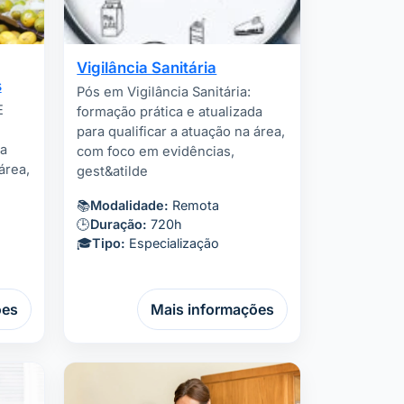
Vigilância Sanitária
s
Pós em Vigilância Sanitária:
E
formação prática e atualizada
para qualificar a atuação na área,
da
com foco em evidências,
área,
gest&atilde
📚
Modalidade:
Remota
🕒
Duração:
720h
🎓
Tipo:
Especialização
ões
Mais informações