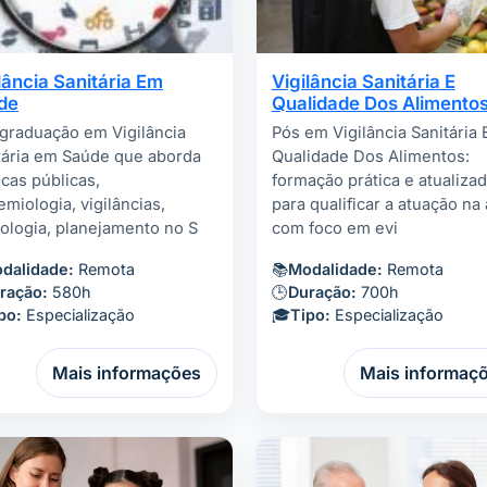
lância Sanitária Em
Vigilância Sanitária E
de
Qualidade Dos Alimento
graduação em Vigilância
Pós em Vigilância Sanitária 
tária em Saúde que aborda
Qualidade Dos Alimentos:
icas públicas,
formação prática e atualiza
emiologia, vigilâncias,
para qualificar a atuação na 
cologia, planejamento no S
com foco em evi
dalidade:
Remota
📚
Modalidade:
Remota
ração:
580h
🕒
Duração:
700h
po:
Especialização
🎓
Tipo:
Especialização
Mais informações
Mais informaç