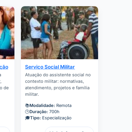
ação
Serviço Social Militar
a
Atuação do assistente social no
,
contexto militar: normativas,
ão de
atendimento, projetos e família
militar.
📚
Modalidade:
Remota
🕒
Duração:
700h
🎓
Tipo:
Especialização