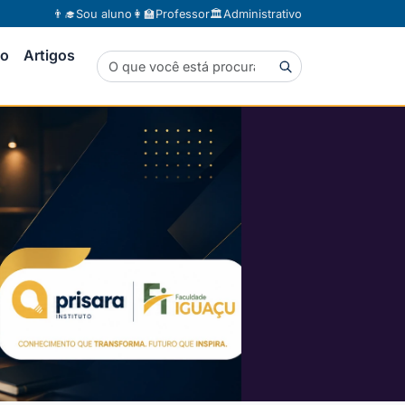
👨‍🎓
Sou aluno
👩‍🏫
Professor
🏛️
Administrativo
to
Artigos