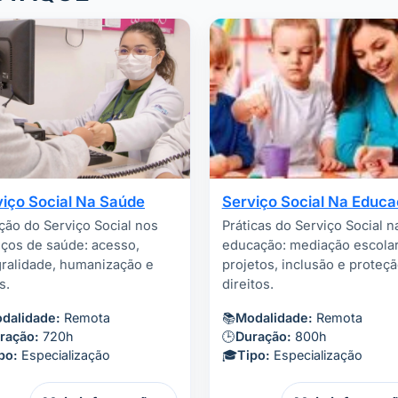
viço Social Na Saúde
Serviço Social Na Educ
ção do Serviço Social nos
Práticas do Serviço Social n
iços de saúde: acesso,
educação: mediação escolar
gralidade, humanização e
projetos, inclusão e proteç
s.
direitos.
dalidade:
Remota
📚
Modalidade:
Remota
ração:
720h
🕒
Duração:
800h
po:
Especialização
🎓
Tipo:
Especialização