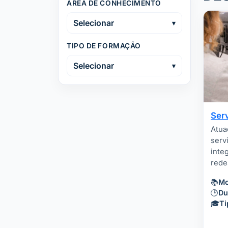
ÁREA DE CONHECIMENTO
Selecionar
TIPO DE FORMAÇÃO
Selecionar
Ser
Atua
serv
inte
rede
📚
Mo
🕒
Du
🎓
Ti