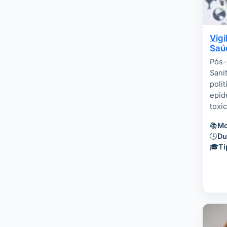
Vigi
Saú
Pós-
Sani
polít
epid
toxi
📚
Mo
🕒
Du
🎓
Ti