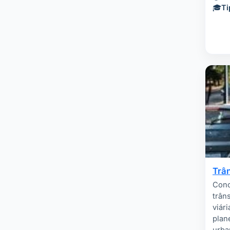
🎓
Ti
Trân
Conc
trân
viári
plan