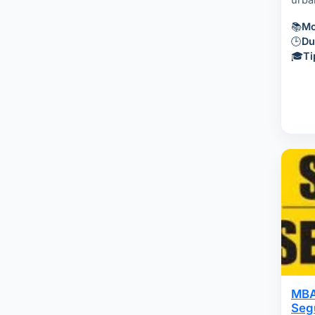
urba
📚
Mo
🕒
Du
🎓
Ti
MBA
Seg