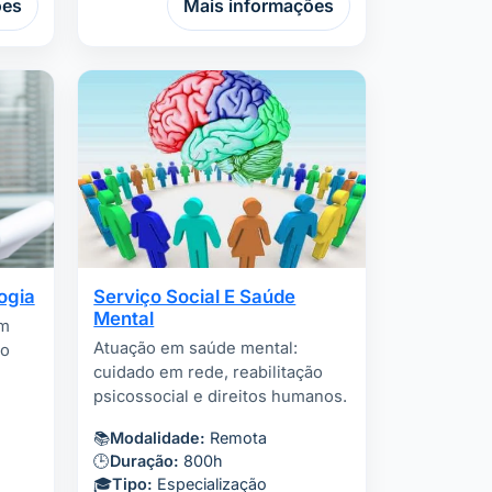
ões
Mais informações
ogia
Serviço Social E Saúde
Mental
em
Atuação em saúde mental:
ao
cuidado em rede, reabilitação
psicossocial e direitos humanos.
📚
Modalidade:
Remota
🕒
Duração:
800h
🎓
Tipo:
Especialização