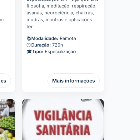
filosofia, meditação, respiração,
ásanas, neurociência, chakras,
em
mudras, mantras e aplicações
ter
📚
Modalidade:
Remota
🕒
Duração:
720h
🎓
Tipo:
Especialização
ões
Mais informações