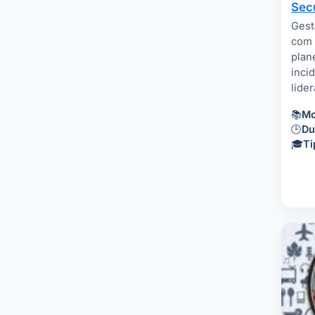
Secu
Gest
com 
plan
inci
lide
📚
Mo
🕒
Du
🎓
Ti